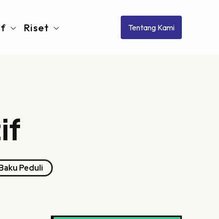
if
Riset
Tentang Kami
if
Baku Peduli