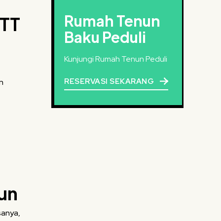
Rumah Tenun
NTT
Baku Peduli
Kunjungi Rumah Tenun Peduli
RESERVASI SEKARANG
nun
sanya,