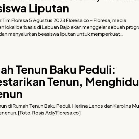
iswa Liputan
stus 2023 Floresa.co – Floresa, media
n lokal berbasis di Labuan Bajo akan menggelar sebuah prog
 dan menyalurkan beasiswa liputan untuk memperkuat...
h Tenun Baku Peduli:
starikan Tenun, Menghidu
enun
un di Rumah Tenun Baku Peduli, Herlina Lenos dan Karolina M
enun. [Foto: Rosis Adir/Floresa.co].