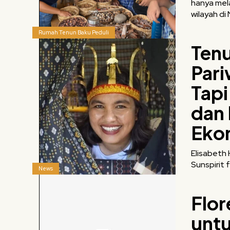
hanya mel
wilayah di 
Rumah Tenun Baku Peduli
Tenu
Pari
Tapi
dan
Eko
Elisabeth 
Sunspirit 
News
Flor
untu