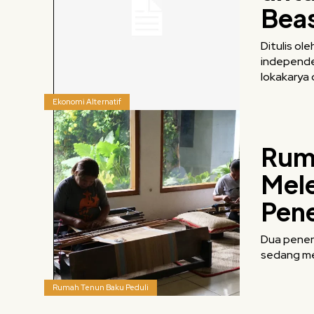
Beas
Ditulis oleh:Tim Floresa 5 Agu
independe
lokakarya
Ekonomi Alternatif
Ruma
Mele
Pen
Dua penen
sedang men
Rumah Tenun Baku Peduli