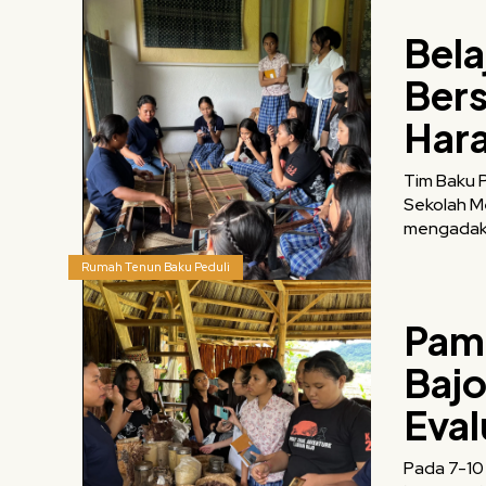
Bela
Bers
Har
Tim Baku P
Sekolah Menengah Atas dari
mengadaka
Rumah Tenun Baku Peduli
Pame
Bajo
Eval
Pada 7-10