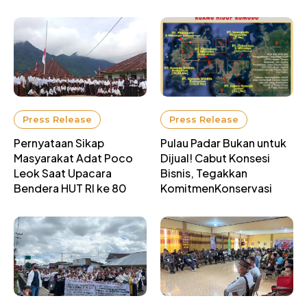
Press Release
Press Release
Pernyataan Sikap
Pulau Padar Bukan untuk
Masyarakat Adat Poco
Dijual! Cabut Konsesi
Leok Saat Upacara
Bisnis, Tegakkan
Bendera HUT RI ke 80
KomitmenKonservasi