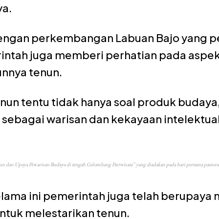
ya.
engan perkembangan Labuan Bajo yang pe
rintah juga memberi perhatian pada aspe
unnya tenun.
nun tentu tidak hanya soal produk budaya,
 sebagai warisan dan kekayaan intelektua
n dan Upaya Pewarisan Budaya di tengah Gelombang Pariwisata” yang diadakan pada hari pertama pameran
elama ini pemerintah juga telah berupaya
ntuk melestarikan tenun.