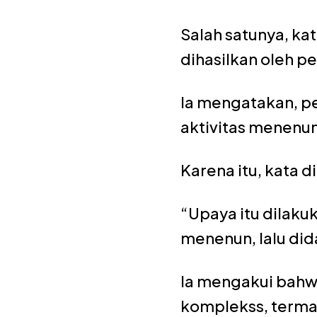
Salah satunya, ka
dihasilkan oleh p
Ia mengatakan, pe
aktivitas menenun
Karena itu, kata 
“Upaya itu dilaku
menenun, lalu di
Ia mengakui bahw
komplekss, termasu