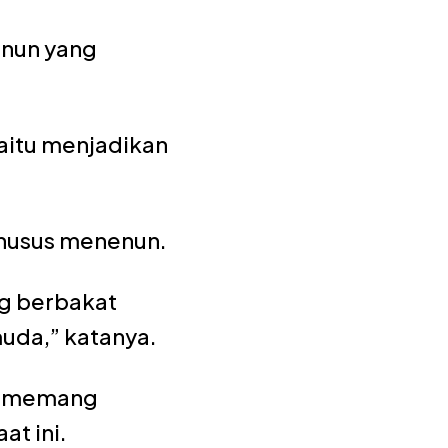
enun yang
yaitu menjadikan
 khusus menenun.
ng berbakat
uda,” katanya.
un memang
at ini.