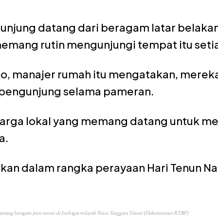
njung datang dari beragam latar belakan
mang rutin mengunjungi tempat itu setia
oko, manajer rumah itu mengatakan, mere
g pengunjung selama pameran.
arga lokal yang memang datang untuk m
a.
kan dalam rangka perayaan Hari Tenun Nas
entang beragam jenis tenun di berbagai wilayah Nusa Tenggara Timur (Dokumentasi RTBP)