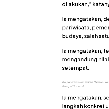
dilakukan,” katan
Ia mengatakan, d
pariwisata, peme
budaya, salah sat
Ia mengatakan, te
mengandung nilai
setempat.
Para pembicara dalam seminar “Ekonomi Tenu
Podangsa/Floresa.co)
Ia mengatakan, s
langkah konkret u