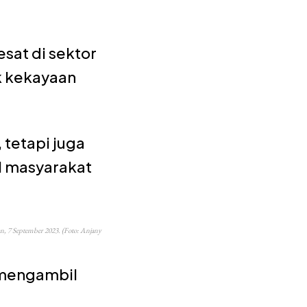
sat di sektor
k kekayaan
 tetapi juga
l masyarakat
, 7 September 2023. (Foto: Anjany
 mengambil