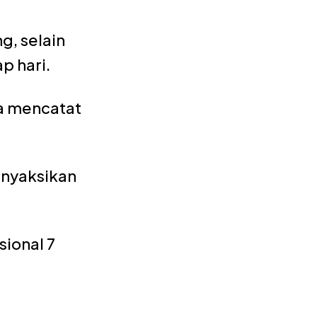
g, selain
p hari.
ka mencatat
enyaksikan
ional 7