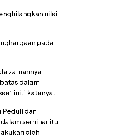
enghilangkan nilai
enghargaan pada
ada zamannya
 batas dalam
at ini,” katanya.
 Peduli dan
a dalam seminar itu
lakukan oleh