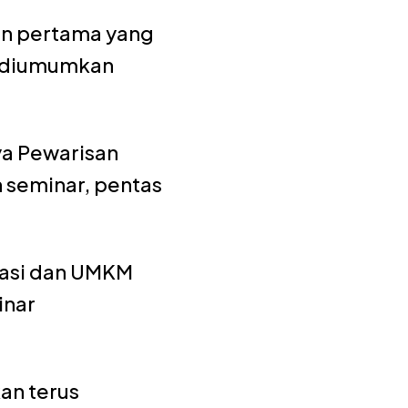
an pertama yang
k diumumkan
ya Pewarisan
 seminar, pentas
rasi dan UMKM
inar
an terus