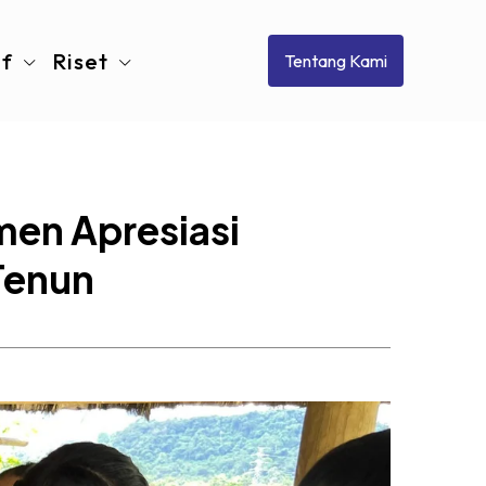
if
Riset
Tentang Kami
men Apresiasi
 Tenun