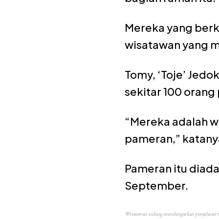
Mereka yang berku
wisatawan yang me
Tomy, ‘Toje’ Jed
sekitar 100 oran
“Mereka adalah w
pameran,” katany
Pameran itu diada
September.
Wisatawan sedang mendengarkan penjelasan t