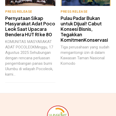
PRESS RELEASE
PRESS RELEASE
Pernyataan Sikap
Pulau Padar Bukan
Masyarakat Adat Poco
untuk Dijual! Cabut
Leok Saat Upacara
Konsesi Bisnis,
Bendera HUT RI ke 80
Tegakkan
KomitmenKonservasi
KOMUNITAS MASYARAKAT
ADAT POCOLEOKMinggu, 17
Tiga perusahaan yang sudah
Agustus 2025 Sehubungan
mengantongi izin di dalam
dengan rencana perluasan
Kawasan Taman Nasional
pengembangan panas bumi
Komodo
Ulumbu di wilayah Pocoleok,
kami...