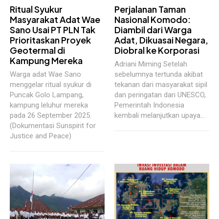
Ritual Syukur
Perjalanan Taman
Masyarakat Adat Wae
Nasional Komodo:
Sano Usai PT PLN Tak
Diambil dari Warga
Prioritaskan Proyek
Adat, Dikuasai Negara,
Geotermal di
Diobral ke Korporasi
Kampung Mereka
Adriani Miming Setelah
Warga adat Wae Sano
sebelumnya tertunda akibat
menggelar ritual syukur di
tekanan dari masyarakat sipil
Puncak Golo Lampang,
dan peringatan dari UNESCO,
kampung leluhur mereka
Pemerintah Indonesia
pada 26 September 2025.
kembali melanjutkan upaya...
(Dokumentasi Sunspirit for
Justice and Peace)