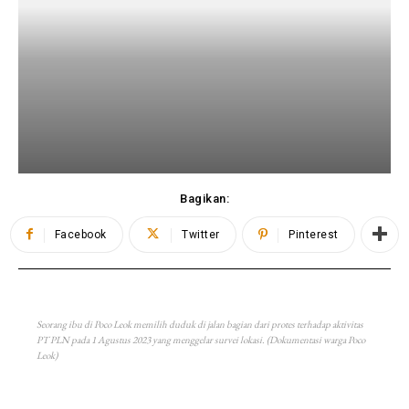
Bagikan:
Facebook
Twitter
Pinterest
Seorang ibu di Poco Leok memilih duduk di jalan bagian dari protes terhadap aktivitas
PT PLN pada 1 Agustus 2023 yang menggelar survei lokasi. (Dokumentasi warga Poco
Leok)