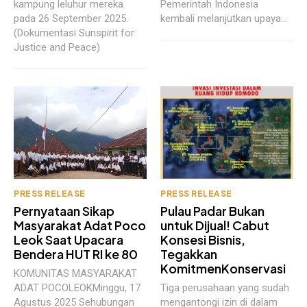
kampung leluhur mereka
Pemerintah Indonesia
pada 26 September 2025.
kembali melanjutkan upaya...
(Dokumentasi Sunspirit for
Justice and Peace)
PRESS RELEASE
PRESS RELEASE
Pernyataan Sikap
Pulau Padar Bukan
Masyarakat Adat Poco
untuk Dijual! Cabut
Leok Saat Upacara
Konsesi Bisnis,
Bendera HUT RI ke 80
Tegakkan
KomitmenKonservasi
KOMUNITAS MASYARAKAT
ADAT POCOLEOKMinggu, 17
Tiga perusahaan yang sudah
Agustus 2025 Sehubungan
mengantongi izin di dalam