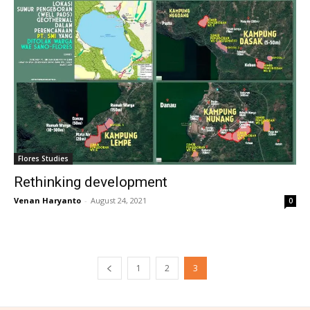
Flores Studies
Rethinking development
Venan Haryanto
-
August 24, 2021
0
1
2
3