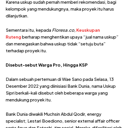
Karena uskup sudah pernah memberi rekomendasi, bagi
kelompok yang mendukungnya, maka proyek itu harus
dilanjutkan.
Sementara itu, kepada
Floresa.co,
Keuskupan
Ruteng
berharap menghentikan upaya “jual nama uskup”
dan menegaskan bahwa uskup tidak “setuju buta”
terhadap proyek itu.
Disebut-sebut Warga Pro, Hingga KSP
Dalam sebuah pertemuan di Wae Sano pada Selasa, 13
Desember 2022 yang diinisiasi Bank Dunia, nama Uskup
Sipri berkali-kali disebut oleh beberapa warga yang
mendukung proyek itu.
Bank Dunia diwakili Muchsin Abdul Qodir, energy
specialist; Lestari Boediono, senior external affair officer
serta Anye dan Satoshi, tim sosial. Mereka difasilitasi oleh