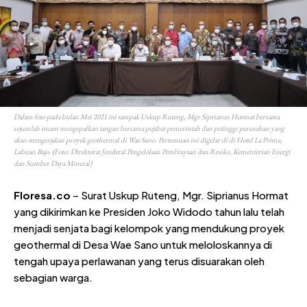
Dalam foto pada bulan Mei 2021 ini tampak Uskup Ruteng, Mgr Siprianus Hormat bersama
sejumlah imam mengepalkan tangan bersama pejabat pemerintah dan petinggi perusahan yang
akan mengerjakan proyek geothermal di Wae Sano. Pertemuan ini digelar di di Hotel La Prima,
Labuan Bajo. (Foto: Direktorat Jenderal Pengelolaan Pembiayaan dan Resiko, Kementerian Energi
dan Sumber Daya Mineral)
Floresa.co
– Surat Uskup Ruteng, Mgr. Siprianus Hormat
yang dikirimkan ke Presiden Joko Widodo tahun lalu telah
menjadi senjata bagi kelompok yang mendukung proyek
geothermal di Desa Wae Sano untuk meloloskannya di
tengah upaya perlawanan yang terus disuarakan oleh
sebagian warga.