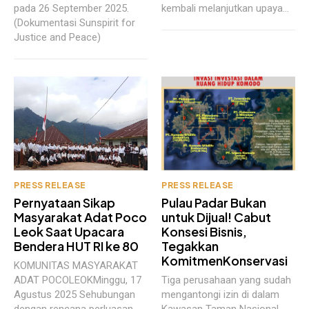
pada 26 September 2025.
kembali melanjutkan upaya...
(Dokumentasi Sunspirit for
Justice and Peace)
PRESS RELEASE
PRESS RELEASE
Pernyataan Sikap
Pulau Padar Bukan
Masyarakat Adat Poco
untuk Dijual! Cabut
Leok Saat Upacara
Konsesi Bisnis,
Bendera HUT RI ke 80
Tegakkan
KomitmenKonservasi
KOMUNITAS MASYARAKAT
ADAT POCOLEOKMinggu, 17
Tiga perusahaan yang sudah
Agustus 2025 Sehubungan
mengantongi izin di dalam
dengan rencana perluasan
Kawasan Taman Nasional