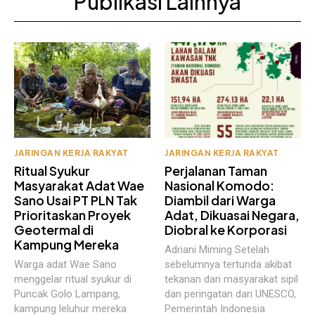
Publikasi Lainnya
JARINGAN KERJA RAKYAT
JARINGAN KERJA RAKYAT
Ritual Syukur
Perjalanan Taman
Masyarakat Adat Wae
Nasional Komodo:
Sano Usai PT PLN Tak
Diambil dari Warga
Prioritaskan Proyek
Adat, Dikuasai Negara,
Geotermal di
Diobral ke Korporasi
Kampung Mereka
Adriani Miming Setelah
Warga adat Wae Sano
sebelumnya tertunda akibat
menggelar ritual syukur di
tekanan dari masyarakat sipil
Puncak Golo Lampang,
dan peringatan dari UNESCO,
kampung leluhur mereka
Pemerintah Indonesia