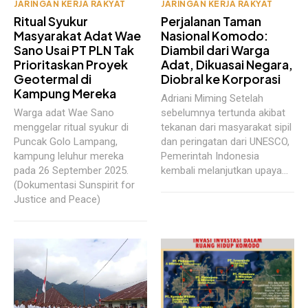
JARINGAN KERJA RAKYAT
JARINGAN KERJA RAKYAT
Ritual Syukur
Perjalanan Taman
Masyarakat Adat Wae
Nasional Komodo:
Sano Usai PT PLN Tak
Diambil dari Warga
Prioritaskan Proyek
Adat, Dikuasai Negara,
Geotermal di
Diobral ke Korporasi
Kampung Mereka
Adriani Miming Setelah
Warga adat Wae Sano
sebelumnya tertunda akibat
menggelar ritual syukur di
tekanan dari masyarakat sipil
Puncak Golo Lampang,
dan peringatan dari UNESCO,
kampung leluhur mereka
Pemerintah Indonesia
pada 26 September 2025.
kembali melanjutkan upaya...
(Dokumentasi Sunspirit for
Justice and Peace)