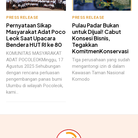
PRESS RELEASE
PRESS RELEASE
Pernyataan Sikap
Pulau Padar Bukan
Masyarakat Adat Poco
untuk Dijual! Cabut
Leok Saat Upacara
Konsesi Bisnis,
Bendera HUT RI ke 80
Tegakkan
KomitmenKonservasi
KOMUNITAS MASYARAKAT
ADAT POCOLEOKMinggu, 17
Tiga perusahaan yang sudah
Agustus 2025 Sehubungan
mengantongi izin di dalam
dengan rencana perluasan
Kawasan Taman Nasional
pengembangan panas bumi
Komodo
Ulumbu di wilayah Pocoleok,
kami...