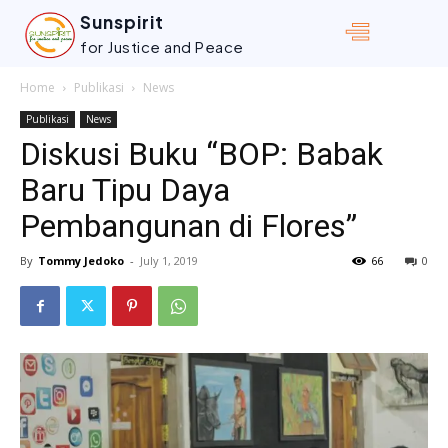
Sunspirit
for Justice and Peace
Home
Publikasi
News
Publikasi
News
Diskusi Buku “BOP: Babak
Baru Tipu Daya
Pembangunan di Flores”
By
Tommy Jedoko
-
July 1, 2019
66
0