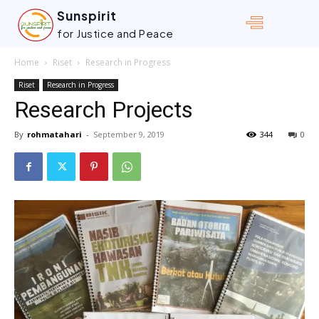
Sunspirit
for Justice and Peace
Home
Riset
Research in Progress
Riset
Research in Progress
Research Projects
By
rohmatahari
-
September 9, 2019
344
0