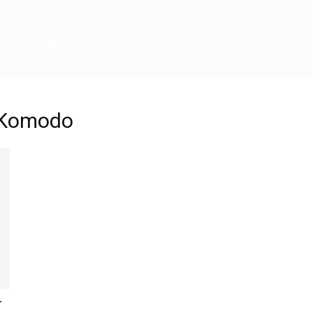
Jaringan Kerja Rakyat
Ekonomi Alternati
N Komodo
T