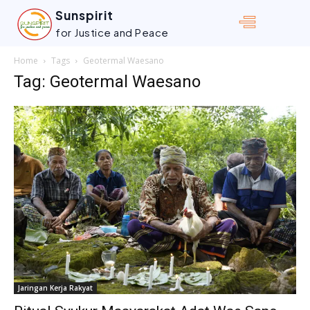
Sunspirit
for Justice and Peace
Home
Tags
Geotermal Waesano
Tag: Geotermal Waesano
Jaringan Kerja Rakyat