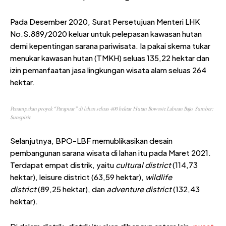
Pada Desember 2020, Surat Persetujuan Menteri LHK
No.S.889/2020 keluar untuk pelepasan kawasan hutan
demi kepentingan sarana pariwisata. Ia pakai skema tukar
menukar kawasan hutan (TMKH) seluas 135,22 hektar dan
izin pemanfaatan jasa lingkungan wisata alam seluas 264
hektar.
Penampakan proyek “Parapuar” di lahan seluas 400 hektar Hutan Bowosie Labuan Bajo. Sumber:
Sunspirit
Selanjutnya, BPO-LBF memublikasikan desain
pembangunan sarana wisata di lahan itu pada Maret 2021.
Terdapat empat distrik, yaitu
cultural district
(114,73
hektar), leisure district (63,59 hektar),
wildlife
district
(89,25 hektar), dan
adventure district
(132,43
hektar).