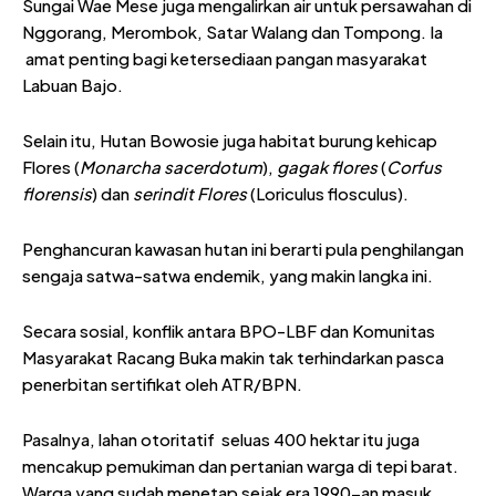
Sungai Wae Mese juga mengalirkan air untuk persawahan di
Nggorang, Merombok, Satar Walang dan Tompong. Ia
amat penting bagi ketersediaan pangan masyarakat
Labuan Bajo.
Selain itu, Hutan Bowosie juga habitat burung kehicap
Flores (
Monarcha sacerdotum
),
g
agak
f
lores
(
Corfus
florensis
) dan
s
erindit Flores
(Loriculus flosculus).
Penghancuran kawasan hutan ini berarti pula penghilangan
sengaja satwa-satwa endemik, yang makin langka ini.
Secara sosial, konflik antara BPO-LBF dan Komunitas
Masyarakat Racang Buka makin tak terhindarkan pasca
penerbitan sertifikat oleh ATR/BPN.
Pasalnya, lahan otoritatif seluas 400 hektar itu juga
mencakup pemukiman dan pertanian warga di tepi barat.
Warga yang sudah menetap sejak era 1990-an masuk