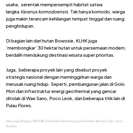
usaha, serentak mempersempit habitat satwa
langka
Varanus
k
omodoensis
. Tak hanya komodo, warga
juga makin terancam kehilangan tempat tinggal dan ruang
penghidupan.
Di bagian lain dari hutan Bowosie, KLHK juga
‘membongkar’ 30 hektar hutan untuk persemaian modern,
berdalih mendukung destinasi wisata super prioritas.
Juga, beberapa proyek lain yang disebut proyek
strategis nasional dengan meminggirkan warga dan
merusak ruang hidup. Seperti, pembangunan jalan di Golo
Mori dan infrastruktur energi geothermal yang gencar
ditolak di Wae Sano, Poco Leok, dan beberapa titik lain di
Pulau Flores.
Jalan yang dibangun BPO LBF membelah bukit menuju puncak Hutan Bowosie. Foto:: Anno
Susabun