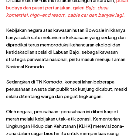
Di dalam distrik-distrik itu akan dibangun antara lain,
pusat
budaya dan pusat pertunjukan, galeri
Bajo, desa
komersial,
high-end
resort
,
cable car dan banyak lagi.
Kebijakan negara atas kawasan hutan Bowosie ini kiranya
hanya salah satu mekanisme kekuasaan yang sedang dan
diprediksi terus memproduksi kehancuran ekologi dan
ketidakadilan sosial di Labuan Bajo, sebagai kawasan
strategis pariwisata nasional, pintu masuk menuju Taman
Nasional Komodo.
Sedangkan di TN Komodo, konsesi lahan beberapa
perusahaan swasta dan publik tak kunjung dicabut, meski
selalu ditentang warga dan pegiat lingkungan.
Oleh negara, perusahaan-perusahaan ini diberi karpet
merah melalui kebijakan utak-atik zonasi. Kementerian
Lingkungan Hidup dan Kehutanan [KLHK] merevisi zona-
zona dalam cagar biosfer itu untuk memperluas ruang