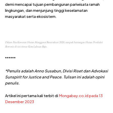
demi mencapai tujuan pembangunan pariwisata ramah
lingkungan, dan menjunjung tinggi keselamatan
masyarakat serta ekosistem.
Dalam Peta Kawasan Hutan Manggarai Barat tahun 2020, tampak bentangan Hutan Produksi
Bowosie di sisi timur Kota Labuan Bajo.
******
*Penulis adalah
Anno Susabun, Divisi Riset dan Advokasi
Sunspirit for Justice and Peace
. Tulisan ini adalah opini
penulis.
Artikel ini pertama kali terbit di
Mongabay.co.id pada 13
Desember 2023