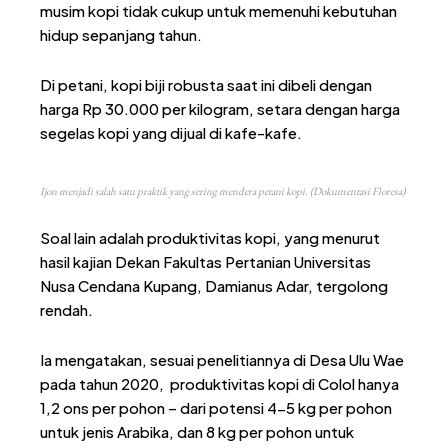
musim kopi tidak cukup untuk memenuhi kebutuhan
hidup sepanjang tahun.
Di petani, kopi biji robusta saat ini dibeli dengan
harga Rp 30.000 per kilogram, setara dengan harga
segelas kopi yang dijual di kafe-kafe.
Ijon menjadi salah satu praktik yang sering mendera petani kopi. (Dokumentasi Floresa)
Soal lain adalah produktivitas kopi, yang menurut
hasil kajian Dekan Fakultas Pertanian Universitas
Nusa Cendana Kupang, Damianus Adar, tergolong
rendah.
Ia mengatakan, sesuai penelitiannya di Desa Ulu Wae
pada tahun 2020, produktivitas kopi di Colol hanya
1,2 ons per pohon – dari potensi 4-5 kg per pohon
untuk jenis Arabika, dan 8 kg per pohon untuk