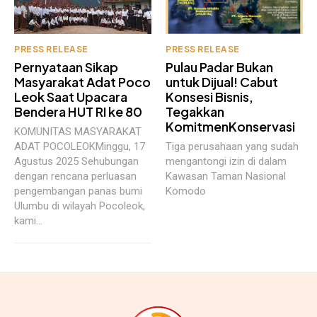
PRESS RELEASE
PRESS RELEASE
Pernyataan Sikap
Pulau Padar Bukan
Masyarakat Adat Poco
untuk Dijual! Cabut
Leok Saat Upacara
Konsesi Bisnis,
Bendera HUT RI ke 80
Tegakkan
KomitmenKonservasi
KOMUNITAS MASYARAKAT
ADAT POCOLEOKMinggu, 17
Tiga perusahaan yang sudah
Agustus 2025 Sehubungan
mengantongi izin di dalam
dengan rencana perluasan
Kawasan Taman Nasional
pengembangan panas bumi
Komodo
Ulumbu di wilayah Pocoleok,
kami...