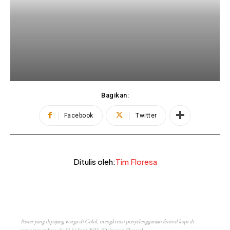
Bagikan:
Facebook
Twitter
Ditulis oleh:
Tim Floresa
Poster yang dipajang warga di Colol, mengkritisi penyelenggaraan festival kopi di
tempat mereka pada 13-14 Juni 2023. (Dokumen Floresa)