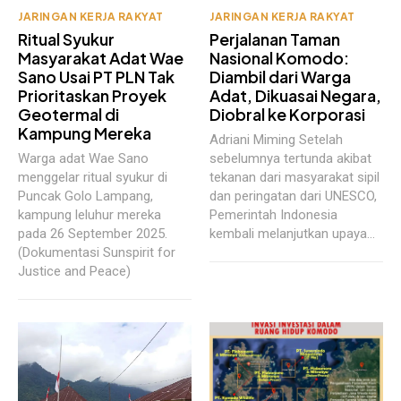
JARINGAN KERJA RAKYAT
JARINGAN KERJA RAKYAT
Ritual Syukur
Perjalanan Taman
Masyarakat Adat Wae
Nasional Komodo:
Sano Usai PT PLN Tak
Diambil dari Warga
Prioritaskan Proyek
Adat, Dikuasai Negara,
Geotermal di
Diobral ke Korporasi
Kampung Mereka
Adriani Miming Setelah
Warga adat Wae Sano
sebelumnya tertunda akibat
menggelar ritual syukur di
tekanan dari masyarakat sipil
Puncak Golo Lampang,
dan peringatan dari UNESCO,
kampung leluhur mereka
Pemerintah Indonesia
pada 26 September 2025.
kembali melanjutkan upaya...
(Dokumentasi Sunspirit for
Justice and Peace)