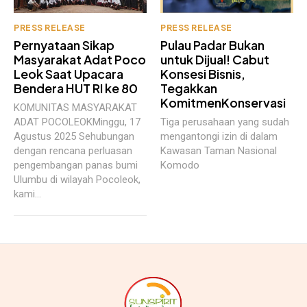
PRESS RELEASE
PRESS RELEASE
Pernyataan Sikap
Pulau Padar Bukan
Masyarakat Adat Poco
untuk Dijual! Cabut
Leok Saat Upacara
Konsesi Bisnis,
Bendera HUT RI ke 80
Tegakkan
KomitmenKonservasi
KOMUNITAS MASYARAKAT
ADAT POCOLEOKMinggu, 17
Tiga perusahaan yang sudah
Agustus 2025 Sehubungan
mengantongi izin di dalam
dengan rencana perluasan
Kawasan Taman Nasional
pengembangan panas bumi
Komodo
Ulumbu di wilayah Pocoleok,
kami...