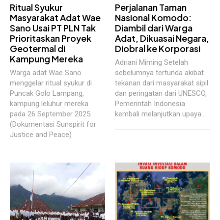
Ritual Syukur
Perjalanan Taman
Masyarakat Adat Wae
Nasional Komodo:
Sano Usai PT PLN Tak
Diambil dari Warga
Prioritaskan Proyek
Adat, Dikuasai Negara,
Geotermal di
Diobral ke Korporasi
Kampung Mereka
Adriani Miming Setelah
Warga adat Wae Sano
sebelumnya tertunda akibat
menggelar ritual syukur di
tekanan dari masyarakat sipil
Puncak Golo Lampang,
dan peringatan dari UNESCO,
kampung leluhur mereka
Pemerintah Indonesia
pada 26 September 2025.
kembali melanjutkan upaya...
(Dokumentasi Sunspirit for
Justice and Peace)