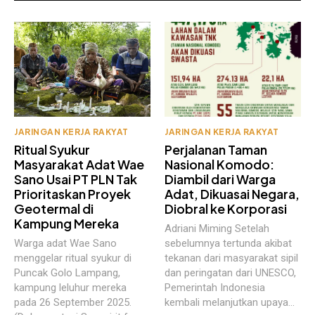
JARINGAN KERJA RAKYAT
JARINGAN KERJA RAKYAT
Ritual Syukur
Perjalanan Taman
Masyarakat Adat Wae
Nasional Komodo:
Sano Usai PT PLN Tak
Diambil dari Warga
Prioritaskan Proyek
Adat, Dikuasai Negara,
Geotermal di
Diobral ke Korporasi
Kampung Mereka
Adriani Miming Setelah
Warga adat Wae Sano
sebelumnya tertunda akibat
menggelar ritual syukur di
tekanan dari masyarakat sipil
Puncak Golo Lampang,
dan peringatan dari UNESCO,
kampung leluhur mereka
Pemerintah Indonesia
pada 26 September 2025.
kembali melanjutkan upaya...