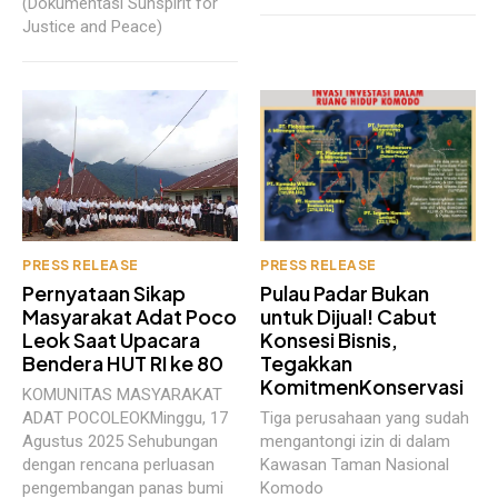
(Dokumentasi Sunspirit for
Justice and Peace)
PRESS RELEASE
PRESS RELEASE
Pernyataan Sikap
Pulau Padar Bukan
Masyarakat Adat Poco
untuk Dijual! Cabut
Leok Saat Upacara
Konsesi Bisnis,
Bendera HUT RI ke 80
Tegakkan
KomitmenKonservasi
KOMUNITAS MASYARAKAT
ADAT POCOLEOKMinggu, 17
Tiga perusahaan yang sudah
Agustus 2025 Sehubungan
mengantongi izin di dalam
dengan rencana perluasan
Kawasan Taman Nasional
pengembangan panas bumi
Komodo