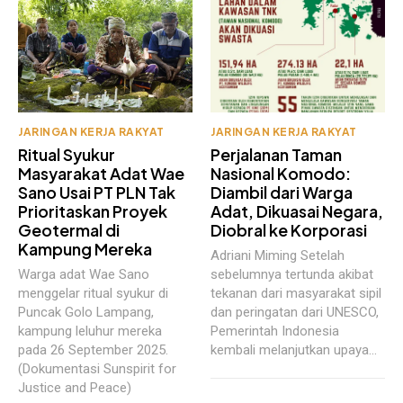
JARINGAN KERJA RAKYAT
JARINGAN KERJA RAKYAT
Ritual Syukur
Perjalanan Taman
Masyarakat Adat Wae
Nasional Komodo:
Sano Usai PT PLN Tak
Diambil dari Warga
Prioritaskan Proyek
Adat, Dikuasai Negara,
Geotermal di
Diobral ke Korporasi
Kampung Mereka
Adriani Miming Setelah
Warga adat Wae Sano
sebelumnya tertunda akibat
menggelar ritual syukur di
tekanan dari masyarakat sipil
Puncak Golo Lampang,
dan peringatan dari UNESCO,
kampung leluhur mereka
Pemerintah Indonesia
pada 26 September 2025.
kembali melanjutkan upaya...
(Dokumentasi Sunspirit for
Justice and Peace)