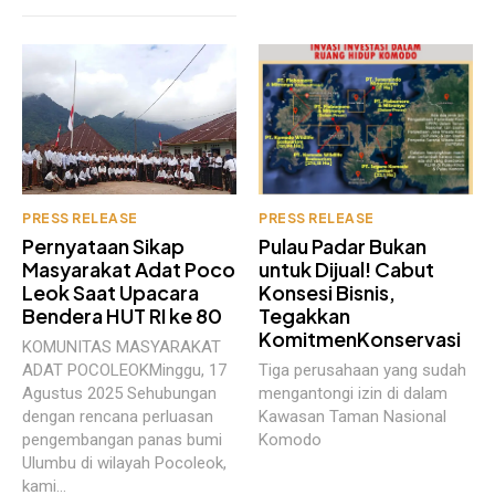
PRESS RELEASE
PRESS RELEASE
Pernyataan Sikap
Pulau Padar Bukan
Masyarakat Adat Poco
untuk Dijual! Cabut
Leok Saat Upacara
Konsesi Bisnis,
Bendera HUT RI ke 80
Tegakkan
KomitmenKonservasi
KOMUNITAS MASYARAKAT
ADAT POCOLEOKMinggu, 17
Tiga perusahaan yang sudah
Agustus 2025 Sehubungan
mengantongi izin di dalam
dengan rencana perluasan
Kawasan Taman Nasional
pengembangan panas bumi
Komodo
Ulumbu di wilayah Pocoleok,
kami...