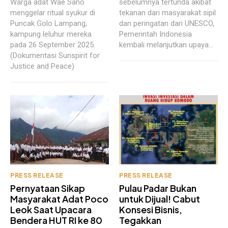
Warga adat Wae Sano
sebelumnya tertunda akibat
menggelar ritual syukur di
tekanan dari masyarakat sipil
Puncak Golo Lampang,
dan peringatan dari UNESCO,
kampung leluhur mereka
Pemerintah Indonesia
pada 26 September 2025.
kembali melanjutkan upaya...
(Dokumentasi Sunspirit for
Justice and Peace)
PRESS RELEASE
PRESS RELEASE
Pernyataan Sikap
Pulau Padar Bukan
Masyarakat Adat Poco
untuk Dijual! Cabut
Leok Saat Upacara
Konsesi Bisnis,
Bendera HUT RI ke 80
Tegakkan