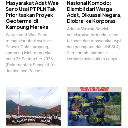
Masyarakat Adat Wae
Nasional Komodo:
Sano Usai PT PLN Tak
Diambil dari Warga
Prioritaskan Proyek
Adat, Dikuasai Negara,
Geotermal di
Diobral ke Korporasi
Kampung Mereka
Adriani Miming Setelah
Warga adat Wae Sano
sebelumnya tertunda akibat
menggelar ritual syukur di
tekanan dari masyarakat sipil
Puncak Golo Lampang,
dan peringatan dari UNESCO,
kampung leluhur mereka
Pemerintah Indonesia
pada 26 September 2025.
kembali melanjutkan upaya...
(Dokumentasi Sunspirit for
Justice and Peace)