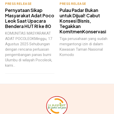
PRESS RELEASE
PRESS RELEASE
Pernyataan Sikap
Pulau Padar Bukan
Masyarakat Adat Poco
untuk Dijual! Cabut
Leok Saat Upacara
Konsesi Bisnis,
Bendera HUT RI ke 80
Tegakkan
KomitmenKonservasi
KOMUNITAS MASYARAKAT
ADAT POCOLEOKMinggu, 17
Tiga perusahaan yang sudah
Agustus 2025 Sehubungan
mengantongi izin di dalam
dengan rencana perluasan
Kawasan Taman Nasional
pengembangan panas bumi
Komodo
Ulumbu di wilayah Pocoleok,
kami...