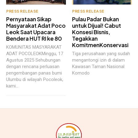
PRESS RELEASE
PRESS RELEASE
Pernyataan Sikap
Pulau Padar Bukan
Masyarakat Adat Poco
untuk Dijual! Cabut
Leok Saat Upacara
Konsesi Bisnis,
Bendera HUT RI ke 80
Tegakkan
KomitmenKonservasi
KOMUNITAS MASYARAKAT
ADAT POCOLEOKMinggu, 17
Tiga perusahaan yang sudah
Agustus 2025 Sehubungan
mengantongi izin di dalam
dengan rencana perluasan
Kawasan Taman Nasional
pengembangan panas bumi
Komodo
Ulumbu di wilayah Pocoleok,
kami...