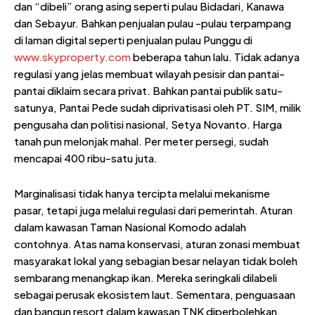
dan “dibeli” orang asing seperti pulau Bidadari, Kanawa
dan Sebayur. Bahkan penjualan pulau -pulau terpampang
di laman digital seperti penjualan pulau Punggu di
www.skyproperty.com
beberapa tahun lalu. Tidak adanya
regulasi yang jelas membuat wilayah pesisir dan pantai-
pantai diklaim secara privat. Bahkan pantai publik satu-
satunya, Pantai Pede sudah diprivatisasi oleh PT. SIM, milik
pengusaha dan politisi nasional, Setya Novanto. Harga
tanah pun melonjak mahal. Per meter persegi, sudah
mencapai 400 ribu-satu juta.
Marginalisasi tidak hanya tercipta melalui mekanisme
pasar, tetapi juga melalui regulasi dari pemerintah. Aturan
dalam kawasan Taman Nasional Komodo adalah
contohnya. Atas nama konservasi, aturan zonasi membuat
masyarakat lokal yang sebagian besar nelayan tidak boleh
sembarang menangkap ikan. Mereka seringkali dilabeli
sebagai perusak ekosistem laut. Sementara, penguasaan
dan bangun resort dalam kawasan TNK diperbolehkan.