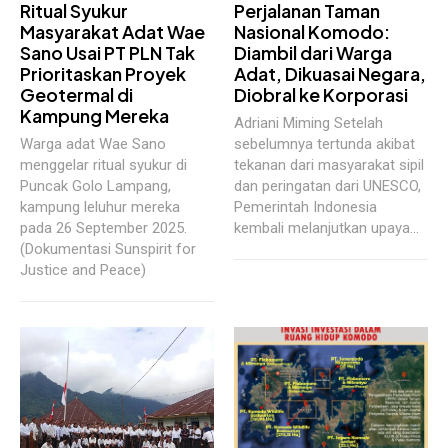
Ritual Syukur
Perjalanan Taman
Masyarakat Adat Wae
Nasional Komodo:
Sano Usai PT PLN Tak
Diambil dari Warga
Prioritaskan Proyek
Adat, Dikuasai Negara,
Geotermal di
Diobral ke Korporasi
Kampung Mereka
Adriani Miming Setelah
Warga adat Wae Sano
sebelumnya tertunda akibat
menggelar ritual syukur di
tekanan dari masyarakat sipil
Puncak Golo Lampang,
dan peringatan dari UNESCO,
kampung leluhur mereka
Pemerintah Indonesia
pada 26 September 2025.
kembali melanjutkan upaya...
(Dokumentasi Sunspirit for
Justice and Peace)