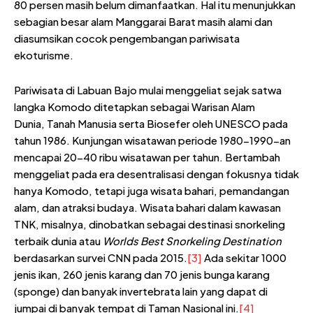
80 persen masih belum dimanfaatkan. Hal itu menunjukkan
sebagian besar alam Manggarai Barat masih alami dan
diasumsikan cocok pengembangan pariwisata
ekoturisme.
Pariwisata di Labuan Bajo mulai menggeliat sejak satwa
langka Komodo ditetapkan sebagai Warisan Alam
Dunia, Tanah Manusia serta Biosefer oleh UNESCO pada
tahun 1986. Kunjungan wisatawan periode 1980-1990-an
mencapai 20-40 ribu wisatawan per tahun. Bertambah
menggeliat pada era desentralisasi dengan fokusnya tidak
hanya Komodo, tetapi juga wisata bahari, pemandangan
alam, dan atraksi budaya. Wisata bahari dalam kawasan
TNK, misalnya, dinobatkan sebagai destinasi snorkeling
terbaik dunia atau
Worlds Best Snorkeling Destination
berdasarkan survei CNN pada 2015.
[3]
Ada sekitar 1000
jenis ikan, 260 jenis karang dan 70 jenis bunga karang
(sponge) dan banyak invertebrata lain yang dapat di
jumpai di banyak tempat di Taman Nasional ini.
[4]