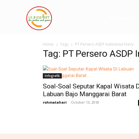
Publikasi
Home
Tags
PT Persero ASDP Indonesia Feery
Tag: PT Persero ASDP I
Infografik
Soal-Soal Seputar Kapal Wisata D
Labuan Bajo Manggarai Barat
rohmatahari
-
October 13, 2018