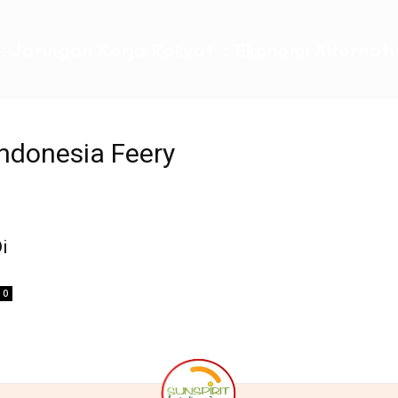
Jaringan Kerja Rakyat
Ekonomi Alternati
ndonesia Feery
i
0