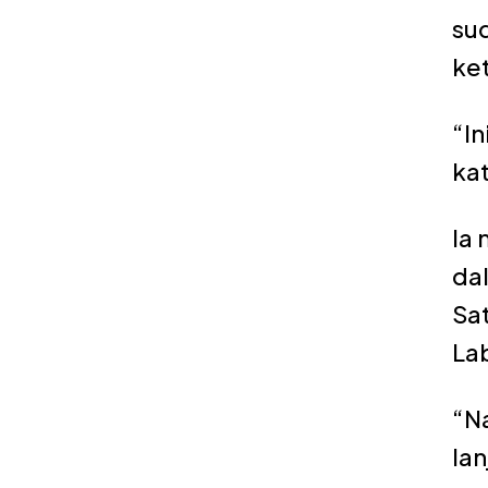
su
ke
“In
ka
Ia 
da
Sa
Lab
“Na
lan