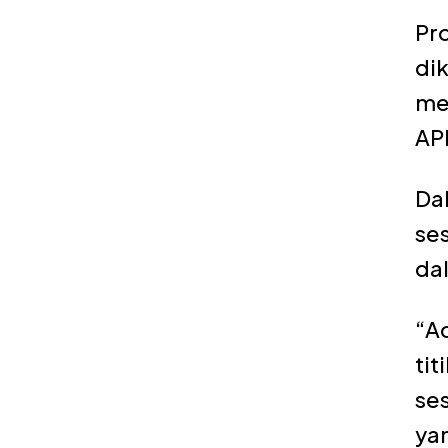
Pr
dik
me
AP
Da
ses
da
“Ad
ti
ses
ya