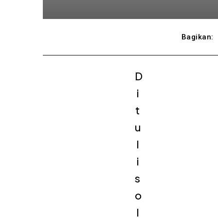
Bagikan:
D
i
t
u
l
i
s
o
l