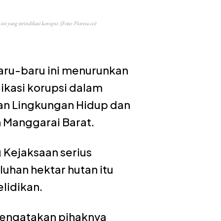
 yang terindikasi korupsi. (Foto: Floresa.co)
baru-baru ini menurunkan
dikasi korupsi dalam
an Lingkungan Hidup dan
 Manggarai Barat.
Kejaksaan serius
han hektar hutan itu
lidikan.
mengatakan pihaknya