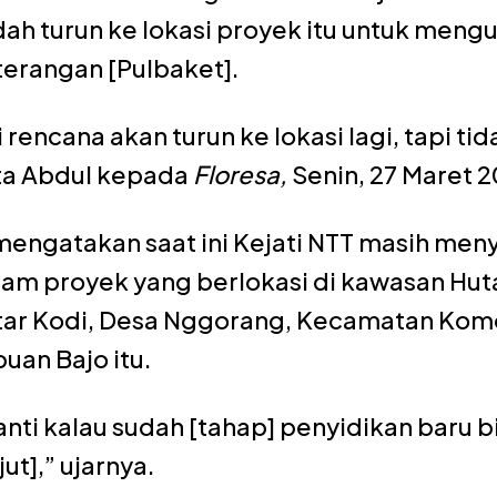
dah turun ke lokasi proyek itu untuk men
terangan [Pulbaket].
i rencana akan turun ke lokasi lagi, tapi t
ta Abdul kepada
Floresa,
Senin, 27 Maret 2
mengatakan saat ini Kejati NTT masih meny
lam proyek yang berlokasi di kawasan Hut
tar Kodi, Desa Nggorang, Kecamatan Komo
uan Bajo itu.
nti kalau sudah [tahap] penyidikan baru 
jut],” ujarnya.