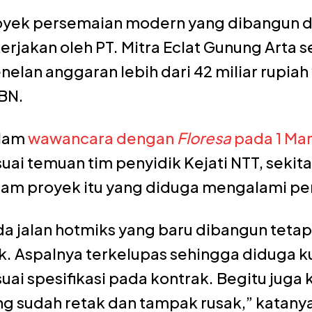
oyek persemaian modern yang dibangun di a
erjakan oleh PT. Mitra Eclat Gunung Arta 
nelan anggaran lebih dari 42 miliar rupia
BN.
lam
wawancara dengan
Floresa
pada 1 Mar
uai temuan tim penyidik Kejati NTT, sekit
lam proyek itu yang diduga mengalami p
a jalan hotmiks yang baru dibangun tetap
tik. Aspalnya terkelupas sehingga diduga
uai spesifikasi pada kontrak. Begitu juga 
ng sudah retak dan tampak rusak,” katany