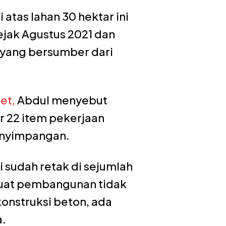
tas lahan 30 hektar ini
sejak Agustus 2021 dan
h yang bersumber dari
et,
Abdul menyebut
ar 22 item pekerjaan
enyimpangan.
i sudah retak di sejumlah
 kuat pembangunan tidak
konstruksi beton, ada
a.