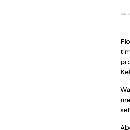
Lokasi 
Fl
tim
pr
Ke
Wa
me
seh
Ab