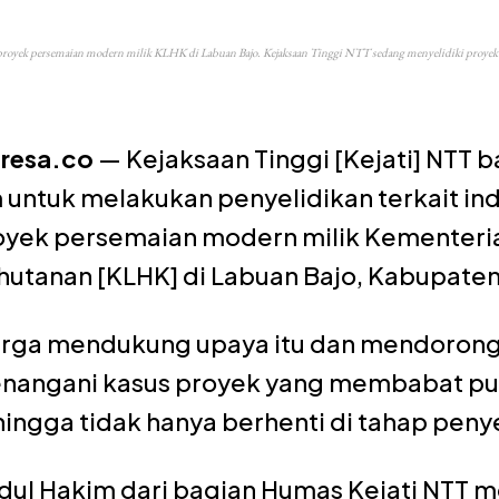
proyek persemaian modern milik KLHK di Labuan Bajo. Kejaksaan Tinggi NTT sedang menyelidiki proyek ini
oresa.co
— Kejaksaan Tinggi [Kejati] NTT 
 untuk melakukan penyelidikan terkait in
oyek persemaian modern milik Kementeri
hutanan [KLHK] di Labuan Bajo, Kabupaten
rga mendukung upaya itu dan mendorong 
nangani kasus proyek yang membabat pulu
ingga tidak hanya berhenti di tahap penye
dul Hakim dari bagian Humas Kejati NTT 