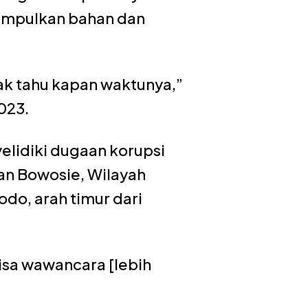
gumpulkan bahan dan
idak tahu kapan waktunya,”
023.
elidiki dugaan korupsi
an Bowosie, Wilayah
do, arah timur dari
bisa wawancara [lebih