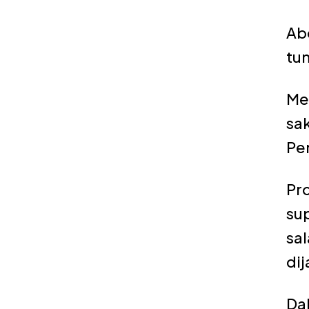
Ab
tun
Me
sak
Pe
Pr
su
sal
dij
Da