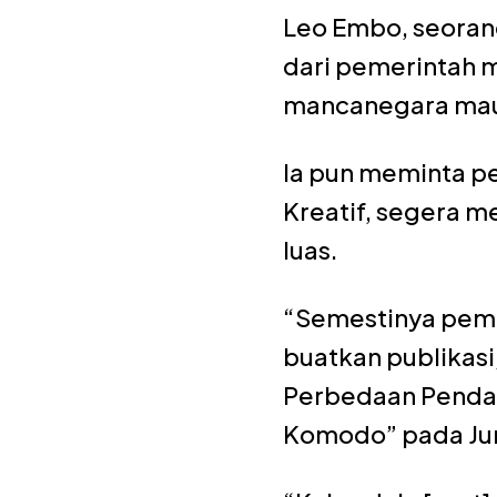
Leo Embo, seorang
dari pemerintah 
mancanegara maup
Ia pun meminta p
Kreatif, segera 
luas.
“Semestinya pemer
buatkan publikasi
Perbedaan Pendap
Komodo” pada Ju