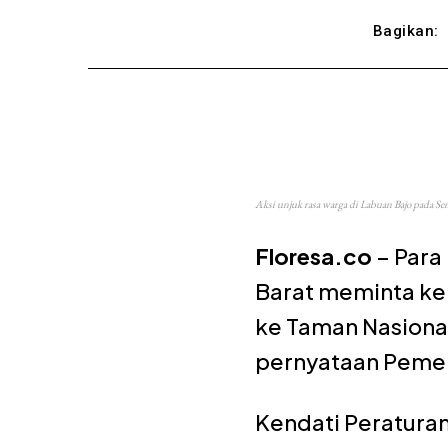
Bagikan:
Aksi unjuk rasa warga di Labuan Bajo pada Se
Floresa.co
– Para
Barat meminta kep
ke Taman Nasional
pernyataan Pemeri
Kendati Peratura