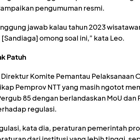
yampaikan pengumuman resmi.
anggung jawab kalau tahun 2023 wisatawa
[Sandiaga] omong soal ini,” kata Leo.
ak Patuh
Direktur Komite Pemantau Pelaksanaan 
sikap Pemprov NTT yang masih ngotot m
Pergub 85 dengan berlandaskan MoU dan 
rhadap regulasi.
gulasi, kata dia, peraturan pemerintah pro
uran dari institusi yang lebih tinggi, se