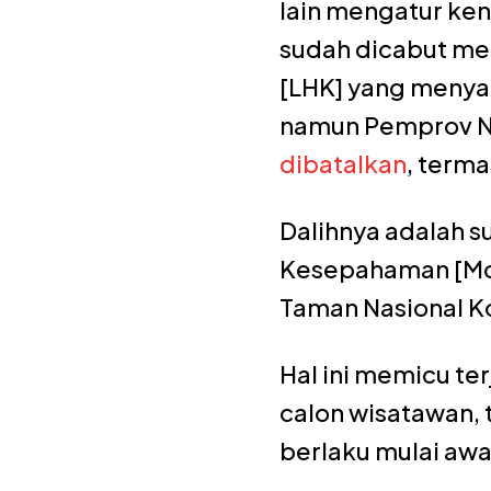
lain mengatur ken
sudah dicabut me
[LHK] yang menya
namun Pemprov 
dibatalkan
, terma
Dalihnya adalah s
Kesepahaman [MoU
Taman Nasional K
Hal ini memicu te
calon wisatawan, 
berlaku mulai awa