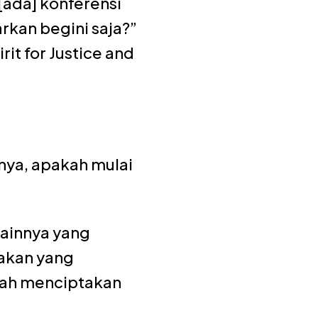
 [ada] konferensi
rkan begini saja?”
it for Justice and
nya, apakah mulai
lainnya yang
jakan yang
elah menciptakan