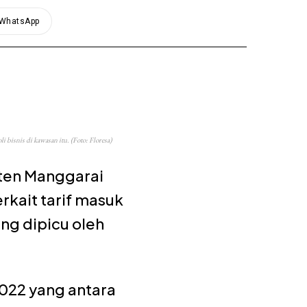
WhatsApp
bisnis di kawasan itu. (Foto: Floresa)
aten Manggarai
rkait tarif masuk
ng dipicu oleh
022 yang antara