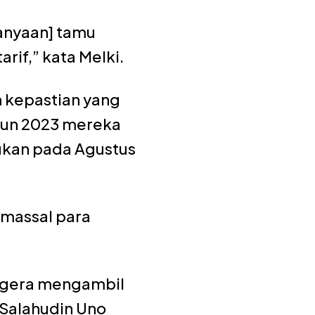
anyaan] tamu
rif,” kata Melki.
 kepastian yang
hun 2023 mereka
kukan pada Agustus
 massal para
segera mengambil
Salahudin Uno