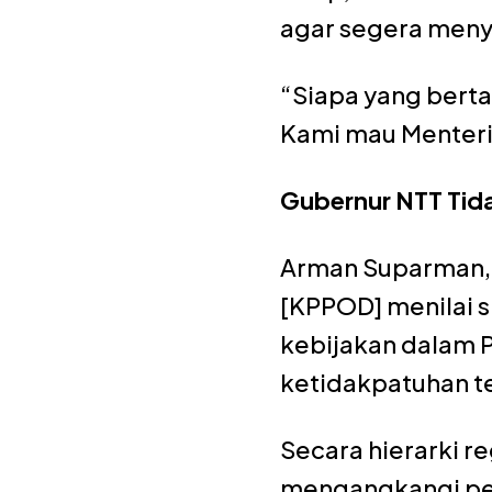
agar segera men
“Siapa yang bert
Kami mau Menteri 
Gubernur NTT Tid
Arman Suparman, 
[KPPOD] menilai 
kebijakan dalam 
ketidakpatuhan te
Secara hierarki re
mengangkangi perat