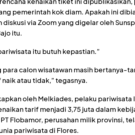
 rencana kenaikan tiket ini dipublikasikan,
rang pemerintah kok diam. Apakah ini dibia
diskusi via Zoom yang digelar oleh Sunspir
jo itu.
ariwisata itu butuh kepastian.”
 para calon wisatawan masih bertanya-ta
f naik atau tidak,” tegasnya.
apkan oleh Melkiades, pelaku pariwisata 
naikan tarif menjadi 3,75 juta dalam kebi
 PT Flobamor, perusahan milik provinsi, t
nia pariwisata di Flores.