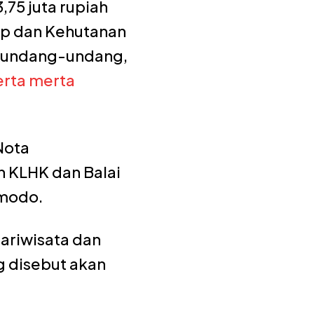
75 juta rupiah
up dan Kehutanan
n undang-undang,
erta merta
Nota
 KLHK dan Balai
omodo.
pariwisata dan
g disebut akan