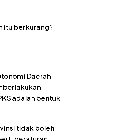
n itu berkurang?
Otonomi Daerah
emberlakukan
PKS adalah bentuk
vinsi tidak boleh
perti peraturan