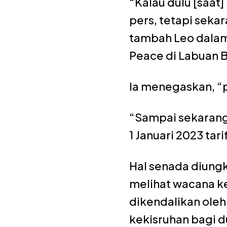
“Kalau dulu [saat]
pers, tetapi seka
tambah Leo dalam 
Peace di Labuan Ba
Ia menegaskan, “p
“Sampai sekarang
1 Januari 2023 tari
Hal senada diungk
melihat wacana ke
dikendalikan oleh
kekisruhan bagi du