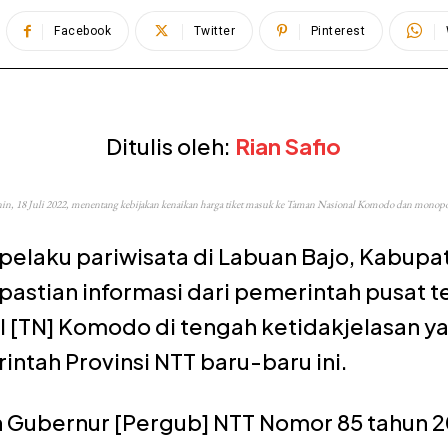
Facebook
Twitter
Pinterest
Ditulis oleh:
Rian Safio
nin, 18 Juli 2022, menentang kebijakan kenaikan harga tiket masuk ke Taman Nasional Komodo dan monopoli 
 pelaku pariwisata di Labuan Bajo, Kabup
astian informasi dari pemerintah pusat te
 [TN] Komodo di tengah ketidakjelasan ya
ntah Provinsi NTT baru-baru ini.
n Gubernur [Pergub] NTT Nomor 85 tahun 2