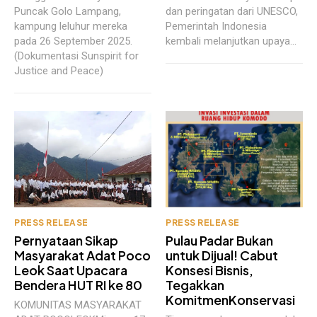
Puncak Golo Lampang,
dan peringatan dari UNESCO,
kampung leluhur mereka
Pemerintah Indonesia
pada 26 September 2025.
kembali melanjutkan upaya...
(Dokumentasi Sunspirit for
Justice and Peace)
PRESS RELEASE
PRESS RELEASE
Pernyataan Sikap
Pulau Padar Bukan
Masyarakat Adat Poco
untuk Dijual! Cabut
Leok Saat Upacara
Konsesi Bisnis,
Bendera HUT RI ke 80
Tegakkan
KomitmenKonservasi
KOMUNITAS MASYARAKAT